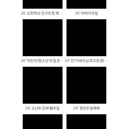
26' 교회학교 친구초청 페스티벌-포토월(26.05.24)
26' 어버이주일
Views
Views
26' 어린이/청소년 주일 온세대예배(어린이 축복식)
26' 만70세이상 효도관광(26.04.30)
Views
Views
26' 고난주간/부활주일
26' 청년주일예배