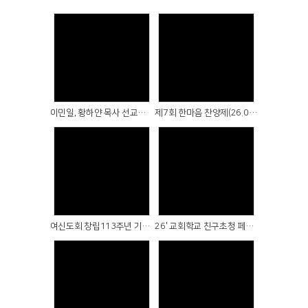
Views
Views
이민일, 황하얀 목사 선교보고예배(26.08.02)
제7회 한마음 찬양제(26.07.05)
Views
Views
여신도회 창립113주년 기념예배(26.06.14)
26' 교회학교 친구초청 페스티벌(26.05.24)
Views
Views