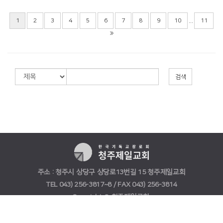
...
1
2
3
4
5
6
7
8
9
10
11
검색
주소 : 청주시 상당구 상당로13번길 15 청주제일교회
TEL 043) 256-3817~8 / FAX 043) 256-3814
Copyright © 청주제일교회.
All rights reserved.
Designed by (주)
스데반정보
.