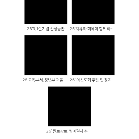
Views
Views
26'3.1절기념 산성등반
26'치유와 회복이 함께 하는 윷놀이대회
Views
Views
26 교육부서, 청년부 겨울행사
26' 여신도회 주일 및 청지기직 신앙수련회
Views
26' 원로장로, 명예권사 추대식