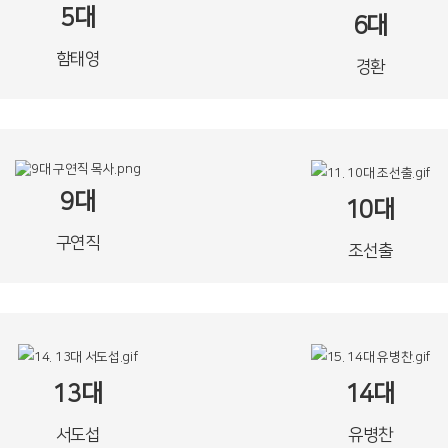
5대
6대
함태영
경환
9대
10대
구연직
조선출
13대
14대
서도섭
유병찬