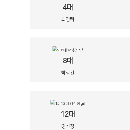
4대
최영택
8대
박상건
12대
강신정