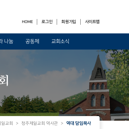
HOME
로그인
회원가입
사이트맵
과 나눔
공동체
교회소식
회
제일교회
>
청주제일교회 역사관
>
역대 담임목사