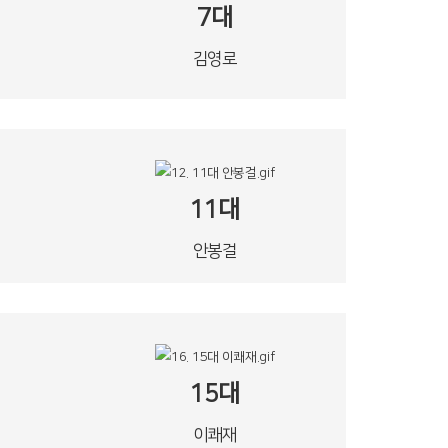
7대
김영로
11대
안봉걸
15대
이쾌재