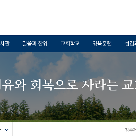
역사관
말씀과 찬양
교회학교
양육훈련
섬김
치유와 회복으로 자라는 교
사
청주