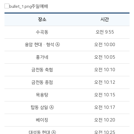
주일예배
장소
시간
수곡동
오전 9:55
용암 현대·형석 Ⓐ
오전 10:00
홍가네
오전 10:05
금천동 축협
오전 10:10
금천동 종점
오전 10:12
목용탕
오전 10:15
탑동 삼일 Ⓐ
오전 10:17
베이징
오전 10:20
대성동 현대 Ⓐ
오전 10:25