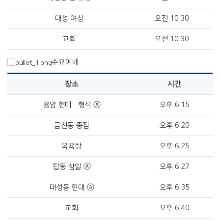
대성 여상
오전 10:30
교회
오전 10:30
수요예배
장소
시간
용암 현대·형석 Ⓐ
오후 6:15
금천동 종점
오후 6:20
목욕탕
오후 6:25
탑동 삼일 Ⓐ
오후 6:27
대성동 현대 Ⓐ
오후 6:35
교회
오후 6:40