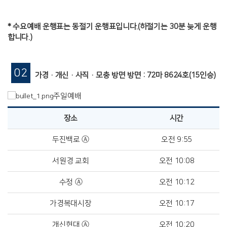
* 수요예배 운행표는 동절기 운행표입니다.(하절기는 30분 늦게 운행
합니다.)
02
가경·개신·사직·모충 방면 방면 : 72마 8624호(15인승)
주일예배
장소
시간
두진백로 Ⓐ
오전 9:55
서원경 교회
오전 10:08
수정 Ⓐ
오전 10:12
가경복대시장
오전 10:17
개신현대 Ⓐ
오전 10:20