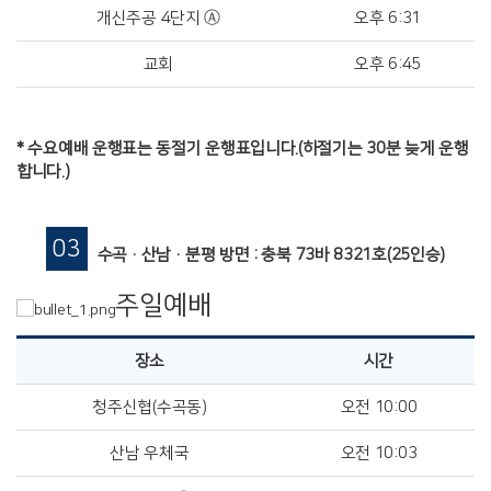
개신주공 4단지 Ⓐ
오후 6:31
교회
오후 6:45
* 수요예배 운행표는 동절기 운행표입니다.(하절기는 30분 늦게 운행
합니다.)
03
수곡·산남·분평 방면 : 충북 73바 8321호(25인승)
주일예배
장소
시간
청주신협(수곡동)
오전 10:00
산남 우체국
오전 10:03