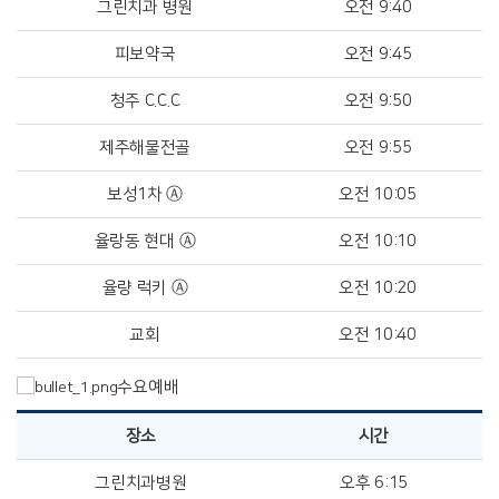
그린치과 병원
오전 9:40
피보약국
오전 9:45
청주 C.C.C
오전 9:50
제주해물전골
오전 9:55
보성1차 Ⓐ
오전 10:05
율랑동 현대 Ⓐ
오전 10:10
율량 럭키 Ⓐ
오전 10:20
교회
오전 10:40
수요예배
장소
시간
그린치과병원
오후 6:15