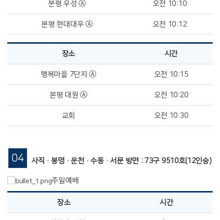
분평 우성 Ⓐ
오전 10:10
분평 현대대우 Ⓐ
오전 10:12
장소
시간
행복마을 7단지 Ⓐ
오전 10:15
본평 대원 Ⓐ
오전 10:20
교회
오전 10:30
04
사직·봉명·운천·수동·서문 방면 : 73구 9510호(12인승)
주일예배
장소
시간