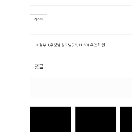
리스트
# 첨부 1.우창범 성도님(25.11.30)-우연희 권사 인도.jpg
댓글
Views
Views