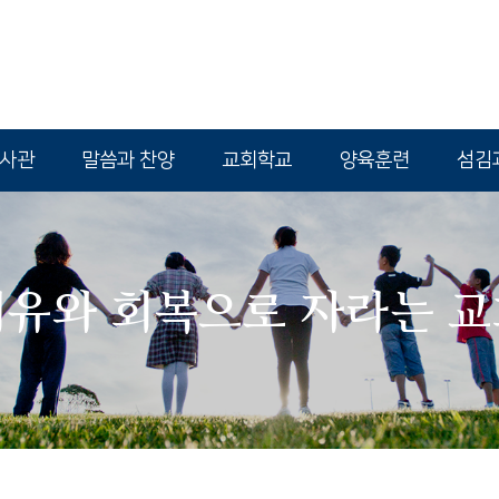
역사관
말씀과 찬양
교회학교
양육훈련
섬김
치유와 회복으로 자라는 교