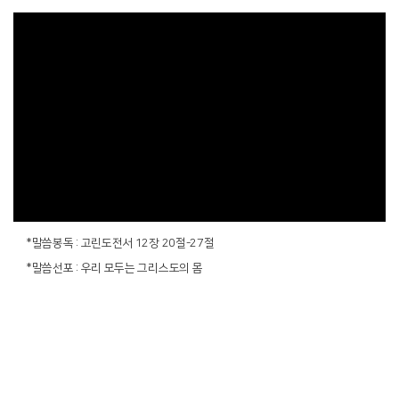
*말씀봉독 : 고린도전서 12장 20절-27절
*말씀선포 : 우리 모두는 그리스도의 몸