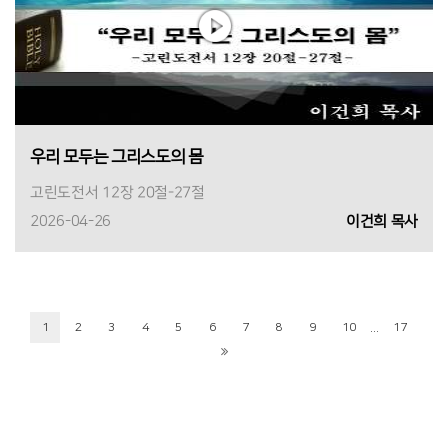
우리 모두는 그리스도의 몸
고린도전서 12장 20절-27절
2026-04-26
이건희 목사
...
1
2
3
4
5
6
7
8
9
10
17