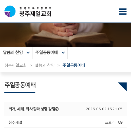
말씀과 찬양
주일공동예배
청주제일교회
>
말씀과 찬양
>
주일공동예배
주일공동예배
회개, 세례, 죄 사함과 성령 강림②
2026-06-02 15:21:05
청주제일
조회수
89