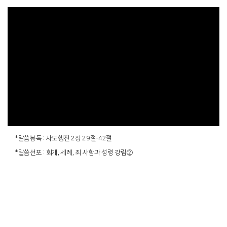
*말씀봉독 : 사도행전 2장 29절-42절
*말씀선포 : 회개, 세례, 죄 사함과 성령 강림②