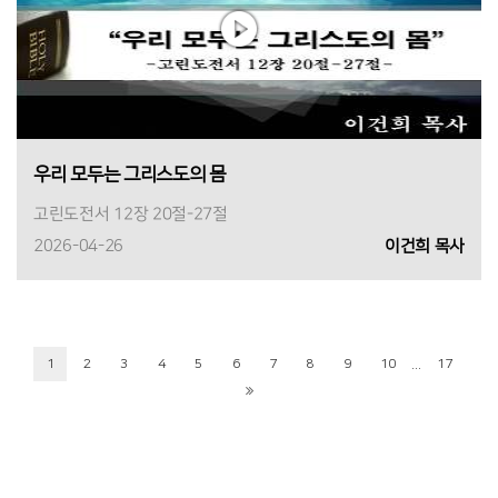
우리 모두는 그리스도의 몸
고린도전서 12장 20절-27절
2026-04-26
이건희 목사
...
1
2
3
4
5
6
7
8
9
10
17